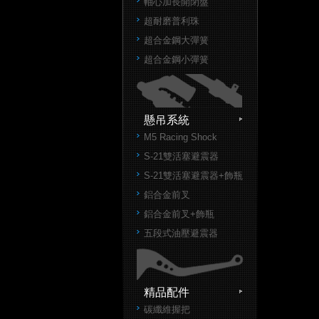
軸心加長開閉盤
超耐磨普利珠
超合金鋼大彈簧
超合金鋼小彈簧
懸吊系統
M5 Racing Shock
S-21雙活塞避震器
S-21雙活塞避震器+飾瓶
鋁合金前叉
鋁合金前叉+飾瓶
五段式油壓避震器
精品配件
碳纖維握把