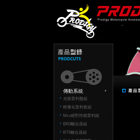
傳動系統
光面普利盤組
輕量化普利套組
Mcv絕對性能普利組
BR3離合器組
BT5離合器組